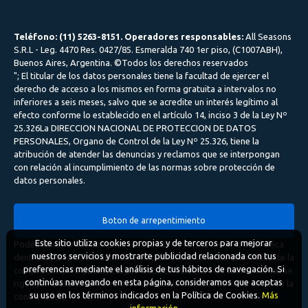
Teléfono: (11) 5263-8151. Operadores responsables:
All Seasons
S.R.L - Leg. 4470 Res. 0427/85. Esmeralda 740 1er piso, (C1007ABH),
Buenos Aires, Argentina. ©Todos los derechos reservados
"; El titular de los datos personales tiene la facultad de ejercer el
derecho de acceso a los mismos en forma gratuita a intervalos no
inferiores a seis meses, salvo que se acredite un interés legítimo al
efecto conforme lo establecido en el artículo 14, inciso 3 de la Ley Nº
25.326La DIRECCION NACIONAL DE PROTECCION DE DATOS
PERSONALES, Organo de Control de la Ley Nº 25.326, tiene la
atribución de atender las denuncias y reclamos que se interpongan
con relación al incumplimiento de las normas sobre protección de
datos personales.
Boton de arrepentimiento
Este sitio utiliza cookies propias y de terceros para mejorar
Podés cancelar tus compras realizadas de forma online o telefonica
nuestros servicios y mostrarte publicidad relacionada con tus
dentro de un plazo máximo de 10 días desde la fecha que realizaste la
preferencias mediante el análisis de tus hábitos de navegación. Si
compra (Disp.954/2025). Según decreto 809/2024 las tarifas aéreas se
continúas navegando en esta página, consideramos que aceptas
rigen por política tarifaria de la compañía aérea informada antes de la
su uso en los términos indicados en la Política de Cookies.
Más
contratación.
información